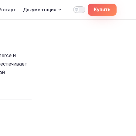
igation
Купить
й старт
Документация
erce и
беспечивает
ой