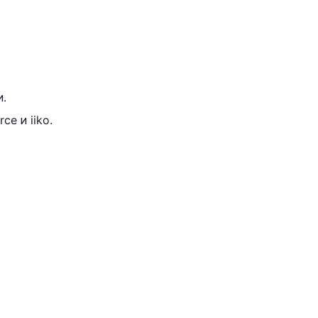
и.
e и iiko.