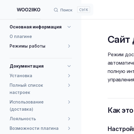
WOO2IIKO
K
Поиск
Пропустить контент
Sidebar Navigation
Основная информация
Сайт 
О плагине
Режимы работы
Режим дос
автоматиче
Документация
полную ин
Установка
управления
Полный список
настроек
Использование
Как это
(доставка)
Лояльность
Настрой
Возможности плагина