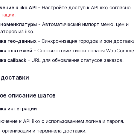
ение к iiko API
- Настройте доступ к API iiko согласно
тации
.
 номенклатуры
- Автоматический импорт меню, цен и
торов из iiko.
ка гео-данных
- Синхронизация городов и зон доставк
йка платежей
- Соответствие типов оплаты WooCommerc
ка callback
- URL для обновления статусов заказов.
 доставки
ое описание шагов
ка интеграции
ючение к API iiko с использованием логина и пароля.
 организации и терминала доставки.