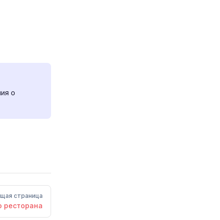
ния о
щая страница
 ресторана