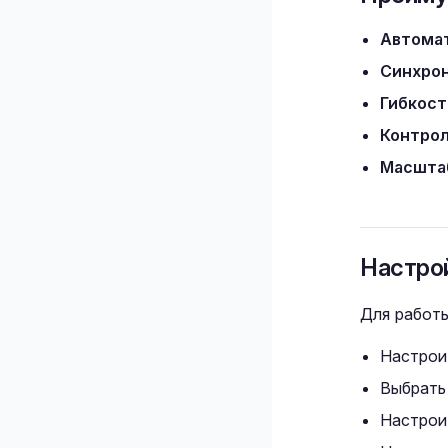
Автома
Синхро
Гибкост
Контро
Масшта
Настро
Для работ
Настроит
Выбрать
Настрои