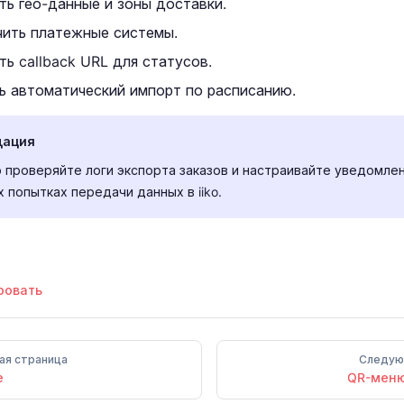
ть гео-данные и зоны доставки.
ить платежные системы.
ь callback URL для статусов.
ь автоматический импорт по расписанию.
дация
 проверяйте логи экспорта заказов и настраивайте уведомле
 попытках передачи данных в iiko.
ровать
я страница
Следую
е
QR-меню