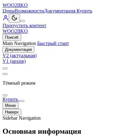
WOO2IIKO
Цены
Возможности
Документация
Купить
Пропустить контент
WOO2IIKO
Поиск
K
Main Navigation
Быстрый старт
Документация
V2 (актуальная)
V1 (архив)
Тёмный режим
Купить
Меню
Наверх
Sidebar Navigation
Основная информация